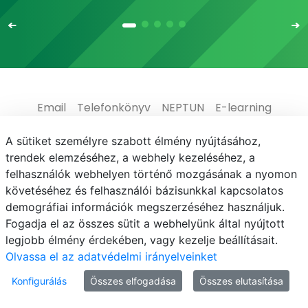
Email
Telefonkönyv
NEPTUN
E-learning
Médiaközpont
Informatikai Igazgatóság
A sütiket személyre szabott élmény nyújtásához,
trendek elemzéséhez, a webhely kezeléséhez, a
Adatvédelem
felhasználók webhelyen történő mozgásának a nyomon
követéséhez és felhasználói bázisunkkal kapcsolatos
demográfiai információk megszerzéséhez használjuk.
Fogadja el az összes sütit a webhelyünk által nyújtott
legjobb élmény érdekében, vagy kezelje beállításait.
© MATE 2021
Olvassa el az adatvédelmi irányelveinket
Konfigurálás
Összes elfogadása
Összes elutasítása