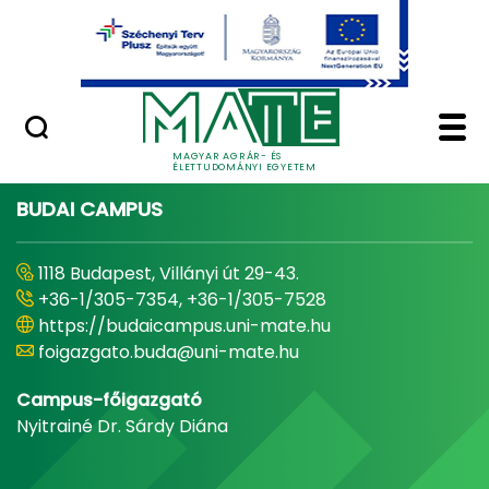
Ugrás a fő tartalomhoz
Minőségügy
Home - Magyar Agrár
MAGYAR AGRÁR- ÉS
ÉLETTUDOMÁNYI EGYETEM
BUDAI CAMPUS
1118 Budapest, Villányi út 29-43.
+36-1/305-7354, +36-1/305-7528
https://budaicampus.uni-mate.hu
foigazgato.buda@uni-mate.hu
Campus-főigazgató
Nyitrainé Dr. Sárdy Diána