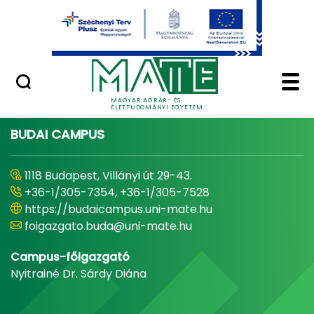
Ugrás a fő tartalomhoz
Minőségügy
Home - Magyar Agrár
MAGYAR AGRÁR- ÉS
ÉLETTUDOMÁNYI EGYETEM
BUDAI CAMPUS
1118 Budapest, Villányi út 29-43.
+36-1/305-7354, +36-1/305-7528
https://budaicampus.uni-mate.hu
foigazgato.buda@uni-mate.hu
Campus-főigazgató
Nyitrainé Dr. Sárdy Diána