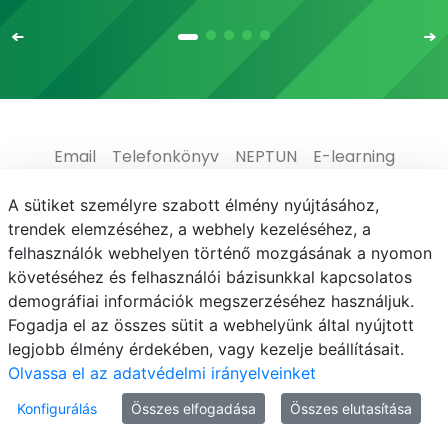
Email
Telefonkönyv
NEPTUN
E-learning
Médiaközpont
Informatikai Igazgatóság
A sütiket személyre szabott élmény nyújtásához,
trendek elemzéséhez, a webhely kezeléséhez, a
Adatvédelem
felhasználók webhelyen történő mozgásának a nyomon
követéséhez és felhasználói bázisunkkal kapcsolatos
demográfiai információk megszerzéséhez használjuk.
Fogadja el az összes sütit a webhelyünk által nyújtott
legjobb élmény érdekében, vagy kezelje beállításait.
© MATE 2021
Olvassa el az adatvédelmi irányelveinket
Konfigurálás
Összes elfogadása
Összes elutasítása