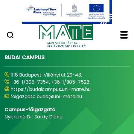
Ugrás a fő tartalomhoz
Minőségügy
Home - Magyar Agrár
MAGYAR AGRÁR- ÉS
ÉLETTUDOMÁNYI EGYETEM
BUDAI CAMPUS
1118 Budapest, Villányi út 29-43.
+36-1/305-7354, +36-1/305-7528
https://budaicampus.uni-mate.hu
foigazgato.buda@uni-mate.hu
Campus-főigazgató
Nyitrainé Dr. Sárdy Diána