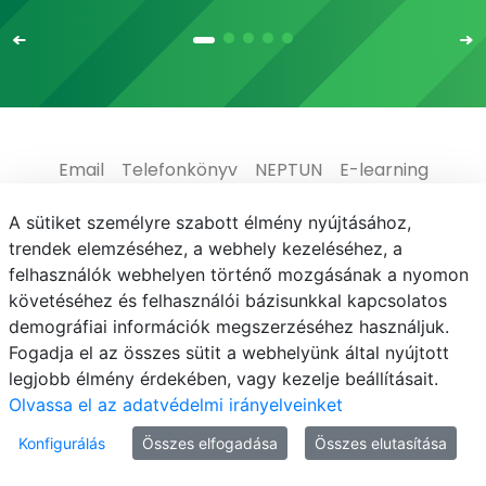
Email
Telefonkönyv
NEPTUN
E-learning
Médiaközpont
Informatikai Igazgatóság
A sütiket személyre szabott élmény nyújtásához,
trendek elemzéséhez, a webhely kezeléséhez, a
Adatvédelem
felhasználók webhelyen történő mozgásának a nyomon
követéséhez és felhasználói bázisunkkal kapcsolatos
demográfiai információk megszerzéséhez használjuk.
Fogadja el az összes sütit a webhelyünk által nyújtott
legjobb élmény érdekében, vagy kezelje beállításait.
© MATE 2021
Olvassa el az adatvédelmi irányelveinket
Konfigurálás
Összes elfogadása
Összes elutasítása