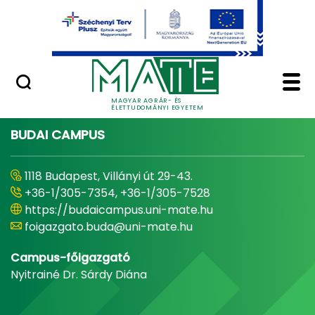
Ugrás a fő tartalomhoz
Minőségügy
Home - Magyar Agrár
MAGYAR AGRÁR- ÉS
ÉLETTUDOMÁNYI EGYETEM
BUDAI CAMPUS
1118 Budapest, Villányi út 29-43.
+36-1/305-7354, +36-1/305-7528
https://budaicampus.uni-mate.hu
foigazgato.buda@uni-mate.hu
Campus-főigazgató
Nyitrainé Dr. Sárdy Diána