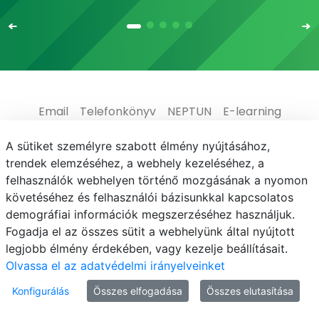
Email
Telefonkönyv
NEPTUN
E-learning
Médiaközpont
Informatikai Igazgatóság
A sütiket személyre szabott élmény nyújtásához,
trendek elemzéséhez, a webhely kezeléséhez, a
Adatvédelem
felhasználók webhelyen történő mozgásának a nyomon
követéséhez és felhasználói bázisunkkal kapcsolatos
demográfiai információk megszerzéséhez használjuk.
Fogadja el az összes sütit a webhelyünk által nyújtott
legjobb élmény érdekében, vagy kezelje beállításait.
© MATE 2021
Olvassa el az adatvédelmi irányelveinket
Konfigurálás
Összes elfogadása
Összes elutasítása