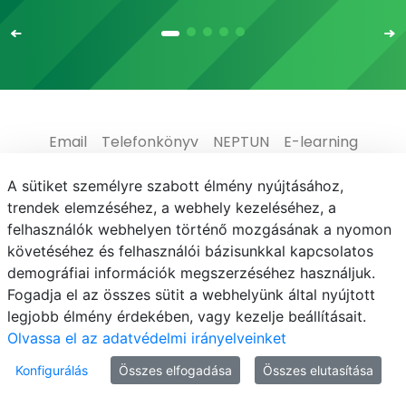
Email
Telefonkönyv
NEPTUN
E-learning
Médiaközpont
Informatikai Igazgatóság
A sütiket személyre szabott élmény nyújtásához,
trendek elemzéséhez, a webhely kezeléséhez, a
Adatvédelem
felhasználók webhelyen történő mozgásának a nyomon
követéséhez és felhasználói bázisunkkal kapcsolatos
demográfiai információk megszerzéséhez használjuk.
Fogadja el az összes sütit a webhelyünk által nyújtott
legjobb élmény érdekében, vagy kezelje beállításait.
© MATE 2021
Olvassa el az adatvédelmi irányelveinket
Konfigurálás
Összes elfogadása
Összes elutasítása