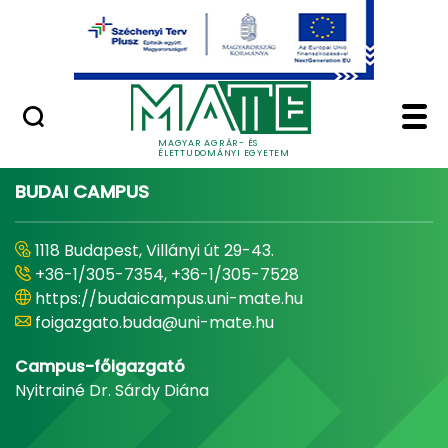
Ugrás a fő tartalomhoz
Minőségügy
Home - Magyar Agrár
MAGYAR AGRÁR- ÉS
ÉLETTUDOMÁNYI EGYETEM
BUDAI CAMPUS
1118 Budapest, Villányi út 29-43.
+36-1/305-7354, +36-1/305-7528
https://budaicampus.uni-mate.hu
foigazgato.buda@uni-mate.hu
Campus-főigazgató
Nyitrainé Dr. Sárdy Diána