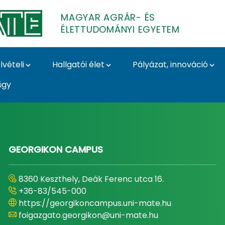
MAGYAR AGRÁR- ÉS
ÉLETTUDOMÁNYI EGYETEM
lvételi
Hallgatói élet
Pályázat, innováció
ügy
- és Élettudományi E
GEORGIKON CAMPUS
8360 Keszthely, Deák Ferenc utca 16.
+36-83/545-000
https://georgikoncampus.uni-mate.hu
foigazgato.georgikon@uni-mate.hu