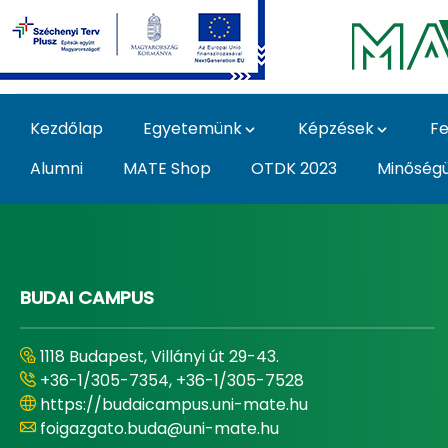
Ugrás a fő tartalomhoz
Kezdőlap
Egyetemünk
Képzések
Fe
Alumni
MATE Shop
OTDK 2023
Minőség
Home - Magyar Agrár
BUDAI CAMPUS
1118 Budapest, Villányi út 29-43.
+36-1/305-7354, +36-1/305-7528
https://budaicampus.uni-mate.hu
foigazgato.buda@uni-mate.hu