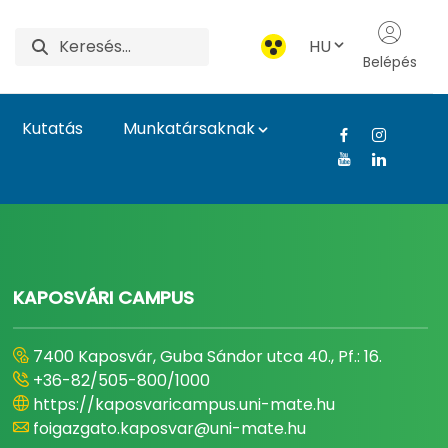
HU
Belépés
Kutatás
Munkatársaknak
gyetem
KAPOSVÁRI CAMPUS
7400 Kaposvár, Guba Sándor utca 40., Pf.: 16.
+36-82/505-800/1000
https://kaposvaricampus.uni-mate.hu
foigazgato.kaposvar@uni-mate.hu