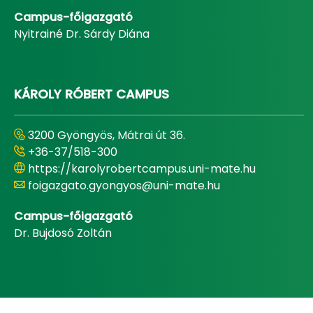
Campus-főigazgató
Nyitrainé Dr. Sárdy Diána
KÁROLY RÓBERT CAMPUS
3200 Gyöngyös, Mátrai út 36.
+36-37/518-300
https://karolyrobertcampus.uni-mate.hu
foigazgato.gyongyos@uni-mate.hu
Campus-főigazgató
Dr. Bujdosó Zoltán