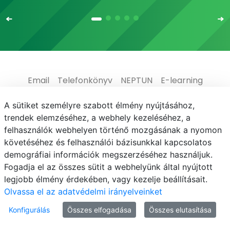
Email
Telefonkönyv
NEPTUN
E-learning
Médiaközpont
Informatikai Igazgatóság
A sütiket személyre szabott élmény nyújtásához,
trendek elemzéséhez, a webhely kezeléséhez, a
Adatvédelem
felhasználók webhelyen történő mozgásának a nyomon
követéséhez és felhasználói bázisunkkal kapcsolatos
demográfiai információk megszerzéséhez használjuk.
Fogadja el az összes sütit a webhelyünk által nyújtott
legjobb élmény érdekében, vagy kezelje beállításait.
© MATE 2021
Olvassa el az adatvédelmi irányelveinket
Konfigurálás
Összes elfogadása
Összes elutasítása