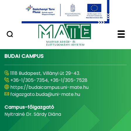
Ugrás a fő tartalomhoz
Minőségügy
Home - Magyar Agrár
MAGYAR AGRÁR- ÉS
ÉLETTUDOMÁNYI EGYETEM
BUDAI CAMPUS
1118 Budapest, Villányi út 29-43.
+36-1/305-7354, +36-1/305-7528
https://budaicampus.uni-mate.hu
foigazgato.buda@uni-mate.hu
Campus-főigazgató
Nyitrainé Dr. Sárdy Diána