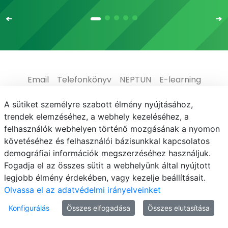
Email
Telefonkönyv
NEPTUN
E-learning
Médiaközpont
Informatikai Igazgatóság
A sütiket személyre szabott élmény nyújtásához,
trendek elemzéséhez, a webhely kezeléséhez, a
Adatvédelem
felhasználók webhelyen történő mozgásának a nyomon
követéséhez és felhasználói bázisunkkal kapcsolatos
demográfiai információk megszerzéséhez használjuk.
Fogadja el az összes sütit a webhelyünk által nyújtott
legjobb élmény érdekében, vagy kezelje beállításait.
© MATE 2021
Olvassa el az adatvédelmi irányelveinket
Konfigurálás
Összes elfogadása
Összes elutasítása