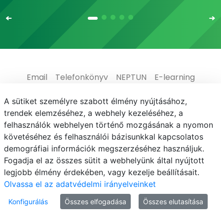
Email
Telefonkönyv
NEPTUN
E-learning
Médiaközpont
Informatikai Igazgatóság
A sütiket személyre szabott élmény nyújtásához,
trendek elemzéséhez, a webhely kezeléséhez, a
Adatvédelem
felhasználók webhelyen történő mozgásának a nyomon
követéséhez és felhasználói bázisunkkal kapcsolatos
demográfiai információk megszerzéséhez használjuk.
Fogadja el az összes sütit a webhelyünk által nyújtott
legjobb élmény érdekében, vagy kezelje beállításait.
© MATE 2021
Olvassa el az adatvédelmi irányelveinket
Konfigurálás
Összes elfogadása
Összes elutasítása