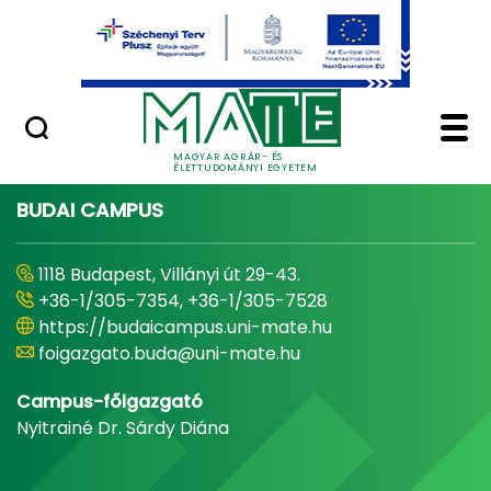
Ugrás a fő tartalomhoz
Minőségügy
Home - Magyar Agrár
MAGYAR AGRÁR- ÉS
ÉLETTUDOMÁNYI EGYETEM
BUDAI CAMPUS
1118 Budapest, Villányi út 29-43.
+36-1/305-7354, +36-1/305-7528
https://budaicampus.uni-mate.hu
foigazgato.buda@uni-mate.hu
Campus-főigazgató
Nyitrainé Dr. Sárdy Diána