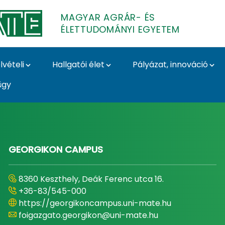
MAGYAR AGRÁR- ÉS
ÉLETTUDOMÁNYI EGYETEM
lvételi
Hallgatói élet
Pályázat, innováció
ügy
- és Élettudományi E
GEORGIKON CAMPUS
8360 Keszthely, Deák Ferenc utca 16.
+36-83/545-000
https://georgikoncampus.uni-mate.hu
foigazgato.georgikon@uni-mate.hu