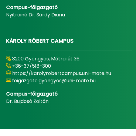
Campus-főigazgató
Nyitrainé Dr. Sárdy Diána
KÁROLY RÓBERT CAMPUS
3200 Gyöngyös, Mátrai út 36.
+36-37/518-300
https://karolyrobertcampus.uni-mate.hu
foigazgato.gyongyos@uni-mate.hu
Campus-főigazgató
Dr. Bujdosó Zoltán