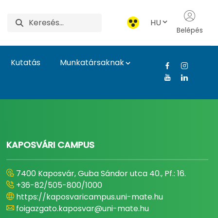
HU
Belépés
Kutatás
Munkatársaknak
gyetem
KAPOSVÁRI CAMPUS
7400 Kaposvár, Guba Sándor utca 40., Pf.: 16.
+36-82/505-800/1000
https://kaposvaricampus.uni-mate.hu
foigazgato.kaposvar@uni-mate.hu