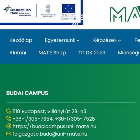
Ugrás a fő tartalomhoz
Kezdőlap
Egyetemünk
Képzések
Fe
Alumni
MATE Shop
OTDK 2023
Minőség
Home - Magyar Agrár
BUDAI CAMPUS
1118 Budapest, Villányi út 29-43.
+36-1/305-7354, +36-1/305-7528
https://budaicampus.uni-mate.hu
foigazgato.buda@uni-mate.hu