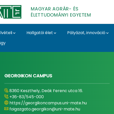
MAGYAR AGRÁR- ÉS
ÉLETTUDOMÁNYI EGYETEM
lvételi
Hallgatói élet
Pályázat, innováció
ügy
- és Élettudományi E
GEORGIKON CAMPUS
8360 Keszthely, Deák Ferenc utca 16.
+36-83/545-000
https://georgikoncampus.uni-mate.hu
foigazgato.georgikon@uni-mate.hu