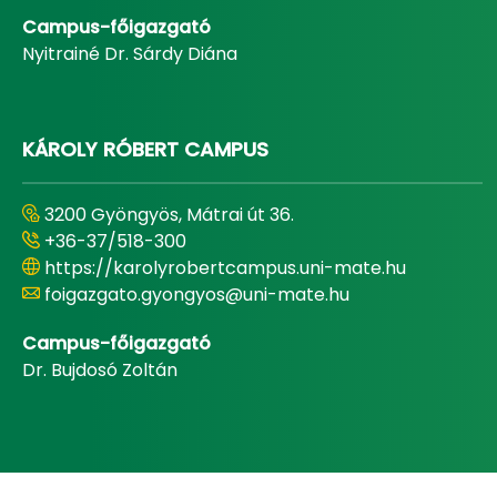
Campus-főigazgató
Nyitrainé Dr. Sárdy Diána
KÁROLY RÓBERT CAMPUS
3200 Gyöngyös, Mátrai út 36.
+36-37/518-300
https://karolyrobertcampus.uni-mate.hu
foigazgato.gyongyos@uni-mate.hu
Campus-főigazgató
Dr. Bujdosó Zoltán