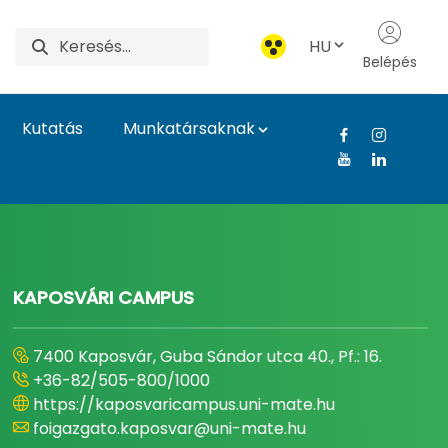
HU
Belépés
Kutatás
Munkatársaknak
gyetem
KAPOSVÁRI CAMPUS
7400 Kaposvár, Guba Sándor utca 40., Pf.: 16.
+36-82/505-800/1000
https://kaposvaricampus.uni-mate.hu
foigazgato.kaposvar@uni-mate.hu