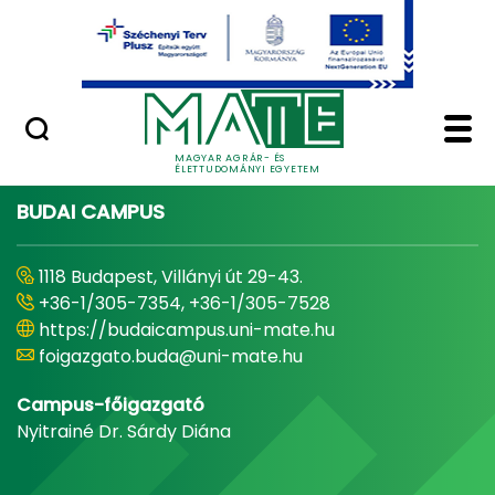
Ugrás a fő tartalomhoz
Minőségügy
Home - Magyar Agrár
MAGYAR AGRÁR- ÉS
ÉLETTUDOMÁNYI EGYETEM
BUDAI CAMPUS
1118 Budapest, Villányi út 29-43.
+36-1/305-7354, +36-1/305-7528
https://budaicampus.uni-mate.hu
foigazgato.buda@uni-mate.hu
Campus-főigazgató
Nyitrainé Dr. Sárdy Diána