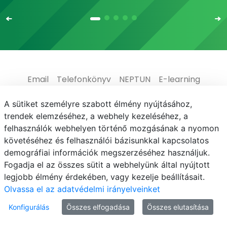
Email
Telefonkönyv
NEPTUN
E-learning
Médiaközpont
Informatikai Igazgatóság
A sütiket személyre szabott élmény nyújtásához,
trendek elemzéséhez, a webhely kezeléséhez, a
Adatvédelem
felhasználók webhelyen történő mozgásának a nyomon
követéséhez és felhasználói bázisunkkal kapcsolatos
demográfiai információk megszerzéséhez használjuk.
Fogadja el az összes sütit a webhelyünk által nyújtott
legjobb élmény érdekében, vagy kezelje beállításait.
© MATE 2021
Olvassa el az adatvédelmi irányelveinket
Konfigurálás
Összes elfogadása
Összes elutasítása