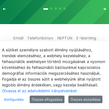
Email
Telefonkönyv
NEPTUN
E-learning
Médiaközpont
Informatikai Igazgatóság
A sütiket személyre szabott élmény nyújtásához,
trendek elemzéséhez, a webhely kezeléséhez, a
Adatvédelem
felhasználók webhelyen történő mozgásának a nyomon
követéséhez és felhasználói bázisunkkal kapcsolatos
demográfiai információk megszerzéséhez használjuk.
Fogadja el az összes sütit a webhelyünk által nyújtott
legjobb élmény érdekében, vagy kezelje beállításait.
© MATE 2021
Olvassa el az adatvédelmi irányelveinket
Konfigurálás
Összes elfogadása
Összes elutasítása