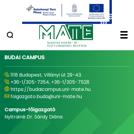
Ugrás a fő tartalomhoz
Minőségügy
Home - Magyar Agrár
MAGYAR AGRÁR- ÉS
ÉLETTUDOMÁNYI EGYETEM
BUDAI CAMPUS
1118 Budapest, Villányi út 29-43.
+36-1/305-7354, +36-1/305-7528
https://budaicampus.uni-mate.hu
foigazgato.buda@uni-mate.hu
Campus-főigazgató
Nyitrainé Dr. Sárdy Diána