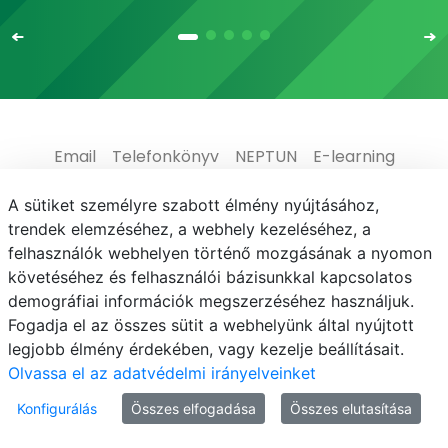
Email
Telefonkönyv
NEPTUN
E-learning
Médiaközpont
Informatikai Igazgatóság
A sütiket személyre szabott élmény nyújtásához,
trendek elemzéséhez, a webhely kezeléséhez, a
Adatvédelem
felhasználók webhelyen történő mozgásának a nyomon
követéséhez és felhasználói bázisunkkal kapcsolatos
demográfiai információk megszerzéséhez használjuk.
Fogadja el az összes sütit a webhelyünk által nyújtott
legjobb élmény érdekében, vagy kezelje beállításait.
© MATE 2021
Olvassa el az adatvédelmi irányelveinket
Konfigurálás
Összes elfogadása
Összes elutasítása