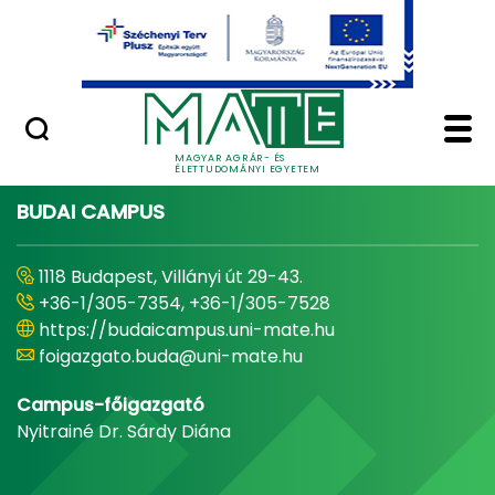
Ugrás a fő tartalomhoz
Minőségügy
Home - Magyar Agrár
MAGYAR AGRÁR- ÉS
ÉLETTUDOMÁNYI EGYETEM
BUDAI CAMPUS
1118 Budapest, Villányi út 29-43.
+36-1/305-7354, +36-1/305-7528
https://budaicampus.uni-mate.hu
foigazgato.buda@uni-mate.hu
Campus-főigazgató
Nyitrainé Dr. Sárdy Diána