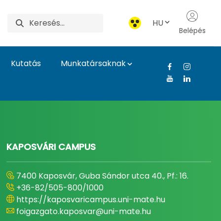
HU
Belépés
Kutatás
Munkatársaknak
gyetem
KAPOSVÁRI CAMPUS
7400 Kaposvár, Guba Sándor utca 40., Pf.: 16.
+36-82/505-800/1000
https://kaposvaricampus.uni-mate.hu
foigazgato.kaposvar@uni-mate.hu