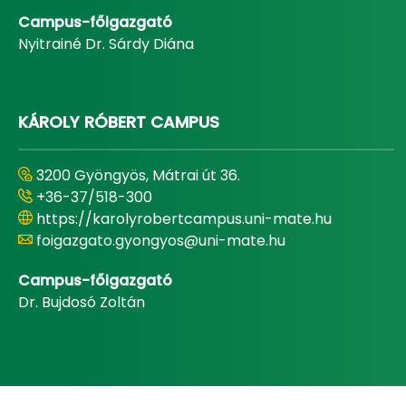
Campus-főigazgató
Nyitrainé Dr. Sárdy Diána
KÁROLY RÓBERT CAMPUS
3200 Gyöngyös, Mátrai út 36.
+36-37/518-300
https://karolyrobertcampus.uni-mate.hu
foigazgato.gyongyos@uni-mate.hu
Campus-főigazgató
Dr. Bujdosó Zoltán