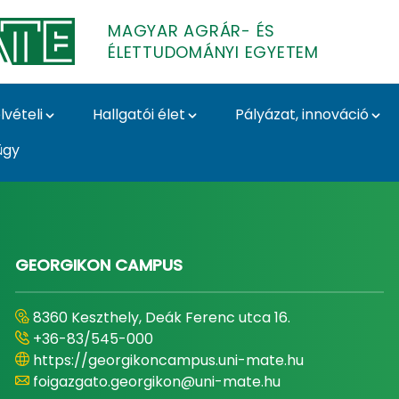
MAGYAR AGRÁR- ÉS
ÉLETTUDOMÁNYI EGYETEM
lvételi
Hallgatói élet
Pályázat, innováció
ügy
- és Élettudományi E
GEORGIKON CAMPUS
8360 Keszthely, Deák Ferenc utca 16.
+36-83/545-000
https://georgikoncampus.uni-mate.hu
foigazgato.georgikon@uni-mate.hu