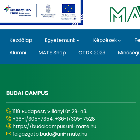
Ugrás a fő tartalomhoz
Kezdőlap
Egyetemünk
Képzések
Fe
Alumni
MATE Shop
OTDK 2023
Minőség
Home - Magyar Agrár
BUDAI CAMPUS
1118 Budapest, Villányi út 29-43.
+36-1/305-7354, +36-1/305-7528
https://budaicampus.uni-mate.hu
foigazgato.buda@uni-mate.hu