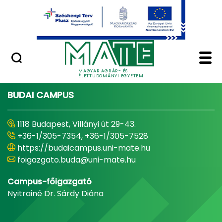
Ugrás a fő tartalomhoz
Minőségügy
Home - Magyar Agrár
MAGYAR AGRÁR- ÉS
ÉLETTUDOMÁNYI EGYETEM
BUDAI CAMPUS
1118 Budapest, Villányi út 29-43.
+36-1/305-7354, +36-1/305-7528
https://budaicampus.uni-mate.hu
foigazgato.buda@uni-mate.hu
Campus-főigazgató
Nyitrainé Dr. Sárdy Diána