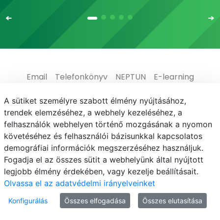
Email
Telefonkönyv
NEPTUN
E-learning
Médiaközpont
Informatikai Igazgatóság
A sütiket személyre szabott élmény nyújtásához,
trendek elemzéséhez, a webhely kezeléséhez, a
Adatvédelem
felhasználók webhelyen történő mozgásának a nyomon
követéséhez és felhasználói bázisunkkal kapcsolatos
demográfiai információk megszerzéséhez használjuk.
Fogadja el az összes sütit a webhelyünk által nyújtott
legjobb élmény érdekében, vagy kezelje beállításait.
© MATE 2021
Olvassa el az adatvédelmi irányelveinket
Konfigurálás
Összes elfogadása
Összes elutasítása