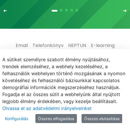
Email
Telefonkönyv
NEPTUN
E-learning
Médiaközpont
Informatikai Igazgatóság
A sütiket személyre szabott élmény nyújtásához,
trendek elemzéséhez, a webhely kezeléséhez, a
Adatvédelem
felhasználók webhelyen történő mozgásának a nyomon
követéséhez és felhasználói bázisunkkal kapcsolatos
demográfiai információk megszerzéséhez használjuk.
Fogadja el az összes sütit a webhelyünk által nyújtott
legjobb élmény érdekében, vagy kezelje beállításait.
© MATE 2021
Olvassa el az adatvédelmi irányelveinket
Konfigurálás
Összes elfogadása
Összes elutasítása