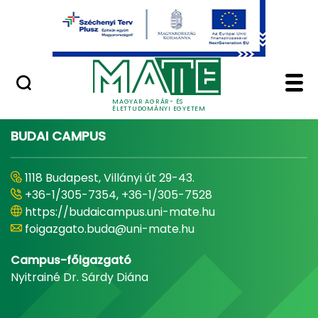
Ugrás a fő tartalomhoz
Minőségügy
Home - Magyar Agrár
MAGYAR AGRÁR- ÉS
ÉLETTUDOMÁNYI EGYETEM
BUDAI CAMPUS
1118 Budapest, Villányi út 29-43.
+36-1/305-7354, +36-1/305-7528
https://budaicampus.uni-mate.hu
foigazgato.buda@uni-mate.hu
Campus-főigazgató
Nyitrainé Dr. Sárdy Diána