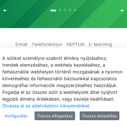
Email
Telefonkönyv
NEPTUN
E-learning
Médiaközpont
Informatikai Igazgatóság
A sütiket személyre szabott élmény nyújtásához,
trendek elemzéséhez, a webhely kezeléséhez, a
Adatvédelem
felhasználók webhelyen történő mozgásának a nyomon
követéséhez és felhasználói bázisunkkal kapcsolatos
demográfiai információk megszerzéséhez használjuk.
Fogadja el az összes sütit a webhelyünk által nyújtott
legjobb élmény érdekében, vagy kezelje beállításait.
© MATE 2021
Olvassa el az adatvédelmi irányelveinket
Konfigurálás
Összes elfogadása
Összes elutasítása