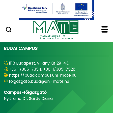
Ugrás a fő tartalomhoz
Minőségügy
Home - Magyar Agrár
MAGYAR AGRÁR- ÉS
ÉLETTUDOMÁNYI EGYETEM
BUDAI CAMPUS
1118 Budapest, Villányi út 29-43.
+36-1/305-7354, +36-1/305-7528
https://budaicampus.uni-mate.hu
foigazgato.buda@uni-mate.hu
Campus-főigazgató
Nyitrainé Dr. Sárdy Diána