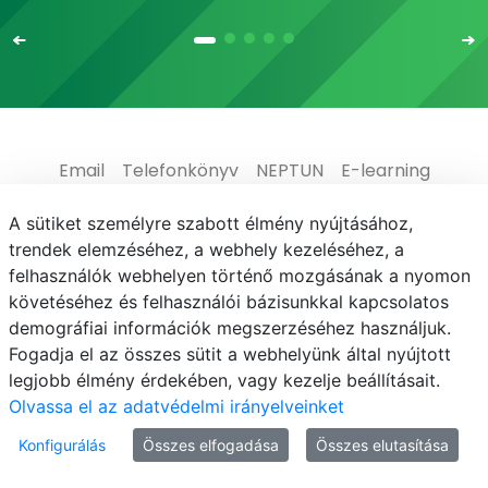
Email
Telefonkönyv
NEPTUN
E-learning
Médiaközpont
Informatikai Igazgatóság
A sütiket személyre szabott élmény nyújtásához,
trendek elemzéséhez, a webhely kezeléséhez, a
Adatvédelem
felhasználók webhelyen történő mozgásának a nyomon
követéséhez és felhasználói bázisunkkal kapcsolatos
demográfiai információk megszerzéséhez használjuk.
Fogadja el az összes sütit a webhelyünk által nyújtott
legjobb élmény érdekében, vagy kezelje beállításait.
© MATE 2021
Olvassa el az adatvédelmi irányelveinket
Konfigurálás
Összes elfogadása
Összes elutasítása