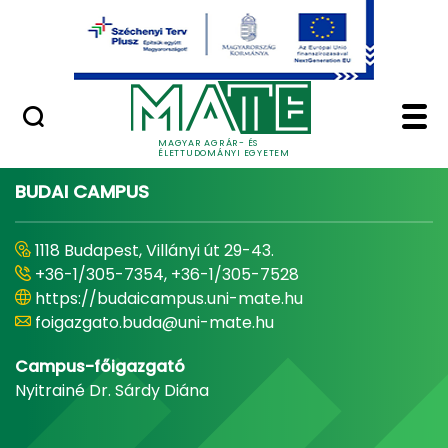
Ugrás a fő tartalomhoz
Minőségügy
Home - Magyar Agrár
MAGYAR AGRÁR- ÉS
ÉLETTUDOMÁNYI EGYETEM
BUDAI CAMPUS
1118 Budapest, Villányi út 29-43.
+36-1/305-7354, +36-1/305-7528
https://budaicampus.uni-mate.hu
foigazgato.buda@uni-mate.hu
Campus-főigazgató
Nyitrainé Dr. Sárdy Diána