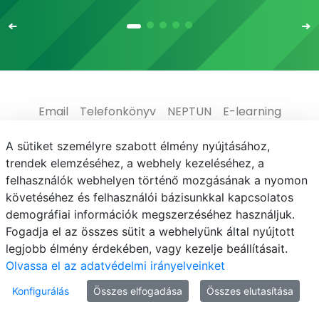
Email
Telefonkönyv
NEPTUN
E-learning
Médiaközpont
Informatikai Igazgatóság
A sütiket személyre szabott élmény nyújtásához,
trendek elemzéséhez, a webhely kezeléséhez, a
Adatvédelem
felhasználók webhelyen történő mozgásának a nyomon
követéséhez és felhasználói bázisunkkal kapcsolatos
demográfiai információk megszerzéséhez használjuk.
Fogadja el az összes sütit a webhelyünk által nyújtott
legjobb élmény érdekében, vagy kezelje beállításait.
© MATE 2021
Olvassa el az adatvédelmi irányelveinket
Konfigurálás
Összes elfogadása
Összes elutasítása