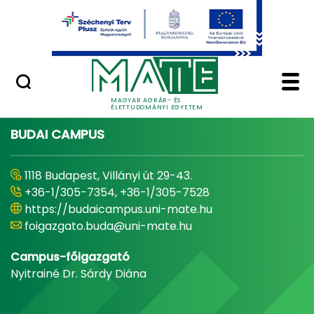
Ugrás a fő tartalomhoz
Minőségügy
Home - Magyar Agrár
MAGYAR AGRÁR- ÉS
ÉLETTUDOMÁNYI EGYETEM
BUDAI CAMPUS
1118 Budapest, Villányi út 29-43.
+36-1/305-7354, +36-1/305-7528
https://budaicampus.uni-mate.hu
foigazgato.buda@uni-mate.hu
Campus-főigazgató
Nyitrainé Dr. Sárdy Diána