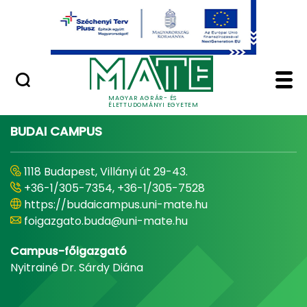
Ugrás a fő tartalomhoz
Minőségügy
Home - Magyar Agrár
MAGYAR AGRÁR- ÉS
ÉLETTUDOMÁNYI EGYETEM
BUDAI CAMPUS
1118 Budapest, Villányi út 29-43.
+36-1/305-7354, +36-1/305-7528
https://budaicampus.uni-mate.hu
foigazgato.buda@uni-mate.hu
Campus-főigazgató
Nyitrainé Dr. Sárdy Diána