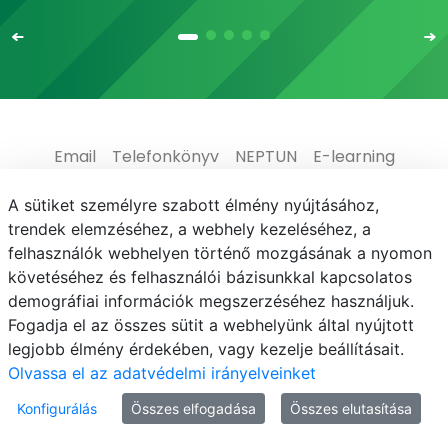
Email
Telefonkönyv
NEPTUN
E-learning
Médiaközpont
Informatikai Igazgatóság
A sütiket személyre szabott élmény nyújtásához,
trendek elemzéséhez, a webhely kezeléséhez, a
Adatvédelem
felhasználók webhelyen történő mozgásának a nyomon
követéséhez és felhasználói bázisunkkal kapcsolatos
demográfiai információk megszerzéséhez használjuk.
Fogadja el az összes sütit a webhelyünk által nyújtott
legjobb élmény érdekében, vagy kezelje beállításait.
© MATE 2021
Olvassa el az adatvédelmi irányelveinket
Konfigurálás
Összes elfogadása
Összes elutasítása