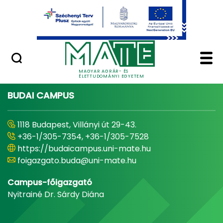
Ugrás a fő tartalomhoz
Minőségügy
Home - Magyar Agrár
MAGYAR AGRÁR- ÉS
ÉLETTUDOMÁNYI EGYETEM
BUDAI CAMPUS
1118 Budapest, Villányi út 29-43.
+36-1/305-7354, +36-1/305-7528
https://budaicampus.uni-mate.hu
foigazgato.buda@uni-mate.hu
Campus-főigazgató
Nyitrainé Dr. Sárdy Diána