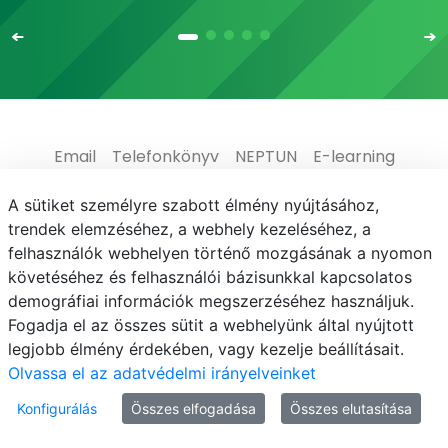
Email
Telefonkönyv
NEPTUN
E-learning
Médiaközpont
Informatikai Igazgatóság
A sütiket személyre szabott élmény nyújtásához,
trendek elemzéséhez, a webhely kezeléséhez, a
Adatvédelem
felhasználók webhelyen történő mozgásának a nyomon
követéséhez és felhasználói bázisunkkal kapcsolatos
demográfiai információk megszerzéséhez használjuk.
Fogadja el az összes sütit a webhelyünk által nyújtott
legjobb élmény érdekében, vagy kezelje beállításait.
© MATE 2021
Olvassa el az adatvédelmi irányelveinket
Konfigurálás
Összes elfogadása
Összes elutasítása