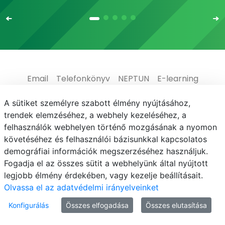
Email
Telefonkönyv
NEPTUN
E-learning
Médiaközpont
Informatikai Igazgatóság
A sütiket személyre szabott élmény nyújtásához,
trendek elemzéséhez, a webhely kezeléséhez, a
Adatvédelem
felhasználók webhelyen történő mozgásának a nyomon
követéséhez és felhasználói bázisunkkal kapcsolatos
demográfiai információk megszerzéséhez használjuk.
Fogadja el az összes sütit a webhelyünk által nyújtott
legjobb élmény érdekében, vagy kezelje beállításait.
© MATE 2021
Olvassa el az adatvédelmi irányelveinket
Konfigurálás
Összes elfogadása
Összes elutasítása