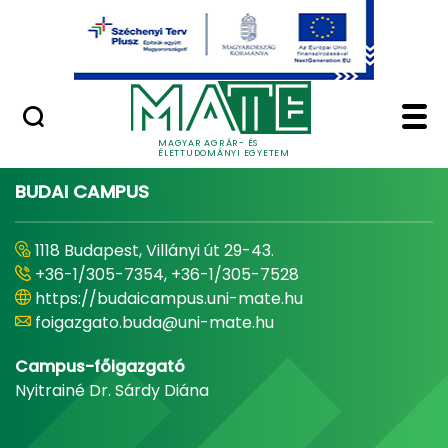
Ugrás a fő tartalomhoz
Minőségügy
Home - Magyar Agrár
MAGYAR AGRÁR- ÉS
ÉLETTUDOMÁNYI EGYETEM
BUDAI CAMPUS
1118 Budapest, Villányi út 29-43.
+36-1/305-7354, +36-1/305-7528
https://budaicampus.uni-mate.hu
foigazgato.buda@uni-mate.hu
Campus-főigazgató
Nyitrainé Dr. Sárdy Diána