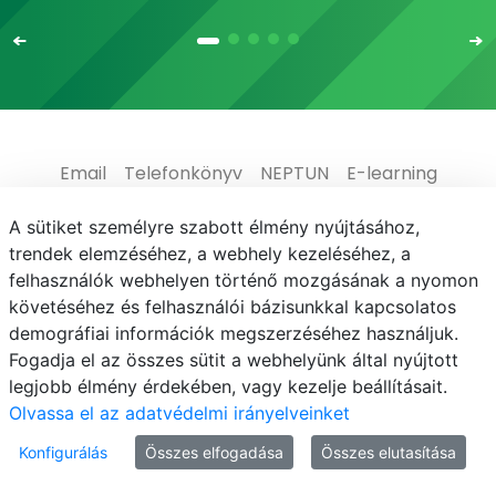
Email
Telefonkönyv
NEPTUN
E-learning
Médiaközpont
Informatikai Igazgatóság
A sütiket személyre szabott élmény nyújtásához,
trendek elemzéséhez, a webhely kezeléséhez, a
Adatvédelem
felhasználók webhelyen történő mozgásának a nyomon
követéséhez és felhasználói bázisunkkal kapcsolatos
demográfiai információk megszerzéséhez használjuk.
Fogadja el az összes sütit a webhelyünk által nyújtott
legjobb élmény érdekében, vagy kezelje beállításait.
© MATE 2021
Olvassa el az adatvédelmi irányelveinket
Konfigurálás
Összes elfogadása
Összes elutasítása