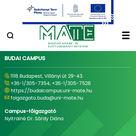
Ugrás a fő tartalomhoz
Minőségügy
Home - Magyar Agrár
MAGYAR AGRÁR- ÉS
ÉLETTUDOMÁNYI EGYETEM
BUDAI CAMPUS
1118 Budapest, Villányi út 29-43.
+36-1/305-7354, +36-1/305-7528
https://budaicampus.uni-mate.hu
foigazgato.buda@uni-mate.hu
Campus-főigazgató
Nyitrainé Dr. Sárdy Diána