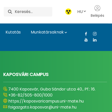
HU
Belépés
Kutatás
Munkatársaknak
gyetem
KAPOSVÁRI CAMPUS
7400 Kaposvár, Guba Sándor utca 40., Pf.: 16.
+36-82/505-800/1000
https://kaposvaricampus.uni-mate.hu
foigazgato.kaposvar@uni-mate.hu