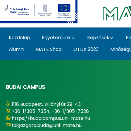
Ugrás a fő tartalomhoz
Kezdőlap
Egyetemünk
Képzések
Fe
Alumni
MATE Shop
OTDK 2023
Minőség
Home - Magyar Agrár
BUDAI CAMPUS
1118 Budapest, Villányi út 29-43.
+36-1/305-7354, +36-1/305-7528
https://budaicampus.uni-mate.hu
foigazgato.buda@uni-mate.hu