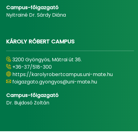
Campus-főigazgató
Nyitrainé Dr. Sárdy Diána
KÁROLY RÓBERT CAMPUS
3200 Gyöngyös, Mátrai út 36.
+36-37/518-300
https://karolyrobertcampus.uni-mate.hu
foigazgato.gyongyos@uni-mate.hu
Campus-főigazgató
Dr. Bujdosó Zoltán