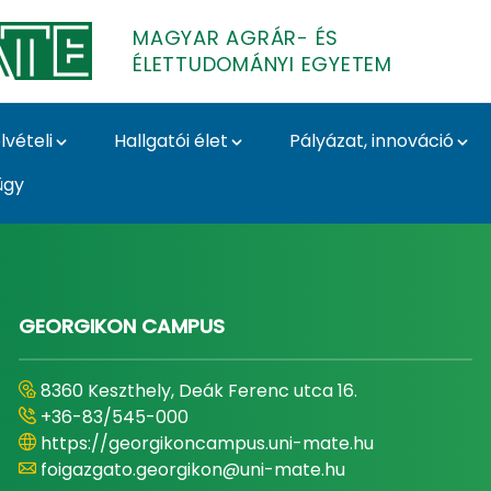
MAGYAR AGRÁR- ÉS
ÉLETTUDOMÁNYI EGYETEM
lvételi
Hallgatói élet
Pályázat, innováció
ügy
- és Élettudományi E
GEORGIKON CAMPUS
8360 Keszthely, Deák Ferenc utca 16.
+36-83/545-000
https://georgikoncampus.uni-mate.hu
foigazgato.georgikon@uni-mate.hu