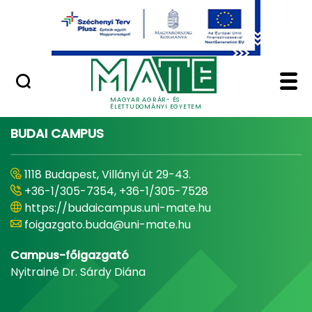
Ugrás a fő tartalomhoz
Minőségügy
Home - Magyar Agrár
MAGYAR AGRÁR- ÉS
ÉLETTUDOMÁNYI EGYETEM
BUDAI CAMPUS
1118 Budapest, Villányi út 29-43.
+36-1/305-7354, +36-1/305-7528
https://budaicampus.uni-mate.hu
foigazgato.buda@uni-mate.hu
Campus-főigazgató
Nyitrainé Dr. Sárdy Diána