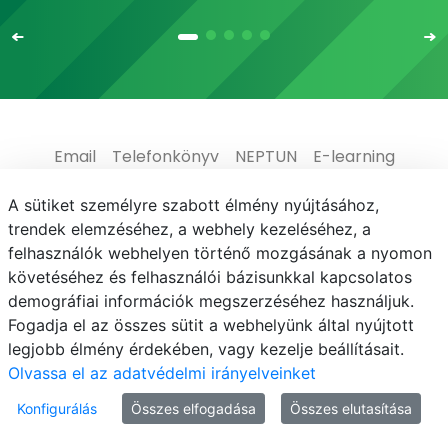
Email
Telefonkönyv
NEPTUN
E-learning
Médiaközpont
Informatikai Igazgatóság
A sütiket személyre szabott élmény nyújtásához,
trendek elemzéséhez, a webhely kezeléséhez, a
Adatvédelem
felhasználók webhelyen történő mozgásának a nyomon
követéséhez és felhasználói bázisunkkal kapcsolatos
demográfiai információk megszerzéséhez használjuk.
Fogadja el az összes sütit a webhelyünk által nyújtott
legjobb élmény érdekében, vagy kezelje beállításait.
© MATE 2021
Olvassa el az adatvédelmi irányelveinket
Konfigurálás
Összes elfogadása
Összes elutasítása