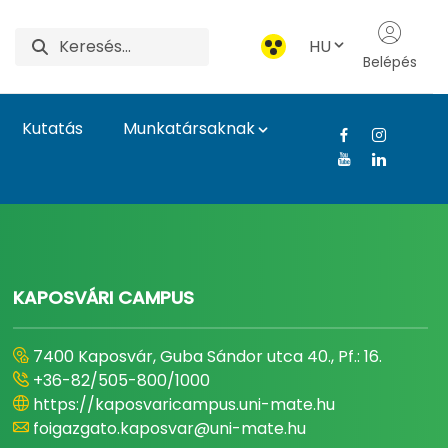
HU
Belépés
Kutatás
Munkatársaknak
gyetem
KAPOSVÁRI CAMPUS
7400 Kaposvár, Guba Sándor utca 40., Pf.: 16.
+36-82/505-800/1000
https://kaposvaricampus.uni-mate.hu
foigazgato.kaposvar@uni-mate.hu