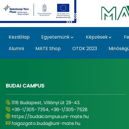
Ugrás a fő tartalomhoz
Kezdőlap
Egyetemünk
Képzések
Fe
Alumni
MATE Shop
OTDK 2023
Minőség
Home - Magyar Agrár
BUDAI CAMPUS
1118 Budapest, Villányi út 29-43.
+36-1/305-7354, +36-1/305-7528
https://budaicampus.uni-mate.hu
foigazgato.buda@uni-mate.hu