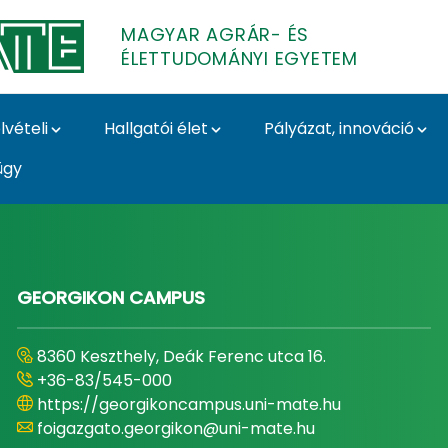
MAGYAR AGRÁR- ÉS
ÉLETTUDOMÁNYI EGYETEM
lvételi
Hallgatói élet
Pályázat, innováció
ügy
- és Élettudományi E
GEORGIKON CAMPUS
8360 Keszthely, Deák Ferenc utca 16.
+36-83/545-000
https://georgikoncampus.uni-mate.hu
foigazgato.georgikon@uni-mate.hu