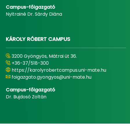
Campus-főigazgató
Nyitrainé Dr. Sárdy Diána
KÁROLY RÓBERT CAMPUS
3200 Gyöngyös, Mátrai út 36.
+36-37/518-300
https://karolyrobertcampus.uni-mate.hu
foigazgato.gyongyos@uni-mate.hu
Campus-főigazgató
Dr. Bujdosó Zoltán