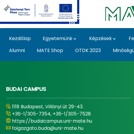
Ugrás a fő tartalomhoz
Kezdőlap
Egyetemünk
Képzések
Fe
Alumni
MATE Shop
OTDK 2023
Minőség
Home - Magyar Agrár
BUDAI CAMPUS
1118 Budapest, Villányi út 29-43.
+36-1/305-7354, +36-1/305-7528
https://budaicampus.uni-mate.hu
foigazgato.buda@uni-mate.hu