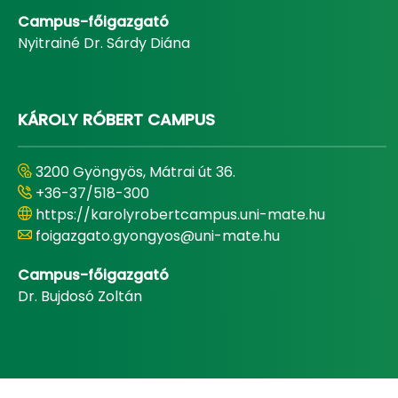
Campus-főigazgató
Nyitrainé Dr. Sárdy Diána
KÁROLY RÓBERT CAMPUS
3200 Gyöngyös, Mátrai út 36.
+36-37/518-300
https://karolyrobertcampus.uni-mate.hu
foigazgato.gyongyos@uni-mate.hu
Campus-főigazgató
Dr. Bujdosó Zoltán