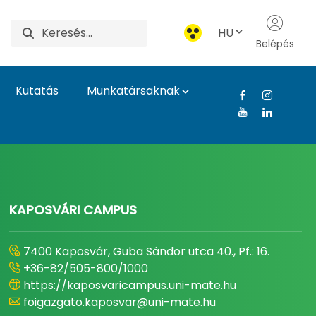
HU
Belépés
Kutatás
Munkatársaknak
gyetem
KAPOSVÁRI CAMPUS
7400 Kaposvár, Guba Sándor utca 40., Pf.: 16.
+36-82/505-800/1000
https://kaposvaricampus.uni-mate.hu
foigazgato.kaposvar@uni-mate.hu