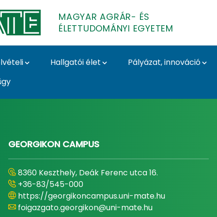
MAGYAR AGRÁR- ÉS
ÉLETTUDOMÁNYI EGYETEM
lvételi
Hallgatói élet
Pályázat, innováció
ügy
- és Élettudományi E
GEORGIKON CAMPUS
8360 Keszthely, Deák Ferenc utca 16.
+36-83/545-000
https://georgikoncampus.uni-mate.hu
foigazgato.georgikon@uni-mate.hu