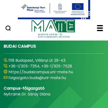
Ugrás a fő tartalomhoz
Minőségügy
Home - Magyar Agrár
MAGYAR AGRÁR- ÉS
ÉLETTUDOMÁNYI EGYETEM
BUDAI CAMPUS
1118 Budapest, Villányi út 29-43.
+36-1/305-7354, +36-1/305-7528
https://budaicampus.uni-mate.hu
foigazgato.buda@uni-mate.hu
Campus-főigazgató
Nyitrainé Dr. Sárdy Diána