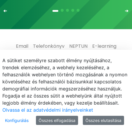
Email
Telefonkönyv
NEPTUN
E-learning
Médiaközpont
Informatikai Igazgatóság
A sütiket személyre szabott élmény nyújtásához,
trendek elemzéséhez, a webhely kezeléséhez, a
Adatvédelem
felhasználók webhelyen történő mozgásának a nyomon
követéséhez és felhasználói bázisunkkal kapcsolatos
demográfiai információk megszerzéséhez használjuk.
Fogadja el az összes sütit a webhelyünk által nyújtott
legjobb élmény érdekében, vagy kezelje beállításait.
© MATE 2021
Olvassa el az adatvédelmi irányelveinket
Konfigurálás
Összes elfogadása
Összes elutasítása