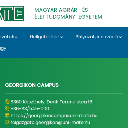
MAGYAR AGRÁR- ÉS
ÉLETTUDOMÁNYI EGYETEM
lvételi
Hallgatói élet
Pályázat, innováció
ügy
- és Élettudományi E
GEORGIKON CAMPUS
8360 Keszthely, Deák Ferenc utca 16.
+36-83/545-000
https://georgikoncampus.uni-mate.hu
foigazgato.georgikon@uni-mate.hu