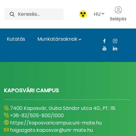
HU
Belépés
Kutatás
Munkatársaknak
gyetem
KAPOSVÁRI CAMPUS
7400 Kaposvár, Guba Sándor utca 40., Pf.: 16.
+36-82/505-800/1000
https://kaposvaricampus.uni-mate.hu
foigazgato.kaposvar@uni-mate.hu