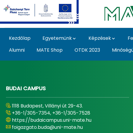
Ugrás a fő tartalomhoz
Kezdőlap
Egyetemünk
Képzések
Fe
Alumni
MATE Shop
OTDK 2023
Minőség
Home - Magyar Agrár
BUDAI CAMPUS
1118 Budapest, Villányi út 29-43.
+36-1/305-7354, +36-1/305-7528
https://budaicampus.uni-mate.hu
foigazgato.buda@uni-mate.hu