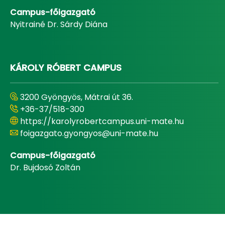
Campus-főigazgató
Nyitrainé Dr. Sárdy Diána
KÁROLY RÓBERT CAMPUS
3200 Gyöngyös, Mátrai út 36.
+36-37/518-300
https://karolyrobertcampus.uni-mate.hu
foigazgato.gyongyos@uni-mate.hu
Campus-főigazgató
Dr. Bujdosó Zoltán