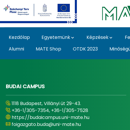
Ugrás a fő tartalomhoz
Kezdőlap
Egyetemünk
Képzések
Fe
Alumni
MATE Shop
OTDK 2023
Minőség
Home - Magyar Agrár
BUDAI CAMPUS
1118 Budapest, Villányi út 29-43.
+36-1/305-7354, +36-1/305-7528
https://budaicampus.uni-mate.hu
foigazgato.buda@uni-mate.hu