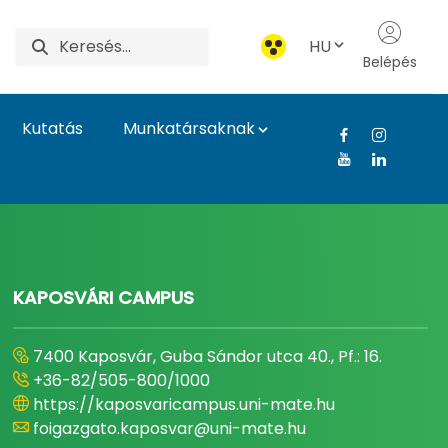
HU
Belépés
Kutatás
Munkatársaknak
gyetem
KAPOSVÁRI CAMPUS
7400 Kaposvár, Guba Sándor utca 40., Pf.: 16.
+36-82/505-800/1000
https://kaposvaricampus.uni-mate.hu
foigazgato.kaposvar@uni-mate.hu