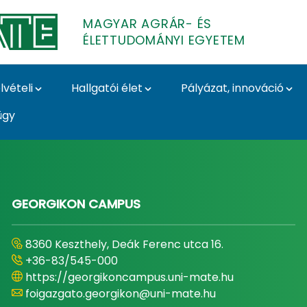
MAGYAR AGRÁR- ÉS
ÉLETTUDOMÁNYI EGYETEM
lvételi
Hallgatói élet
Pályázat, innováció
ügy
- és Élettudományi E
GEORGIKON CAMPUS
8360 Keszthely, Deák Ferenc utca 16.
+36-83/545-000
https://georgikoncampus.uni-mate.hu
foigazgato.georgikon@uni-mate.hu