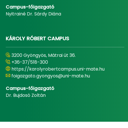
Campus-főigazgató
Nyitrainé Dr. Sárdy Diána
KÁROLY RÓBERT CAMPUS
3200 Gyöngyös, Mátrai út 36.
+36-37/518-300
https://karolyrobertcampus.uni-mate.hu
foigazgato.gyongyos@uni-mate.hu
Campus-főigazgató
Dr. Bujdosó Zoltán