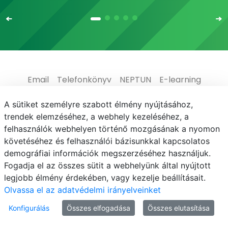
Email
Telefonkönyv
NEPTUN
E-learning
Médiaközpont
Informatikai Igazgatóság
A sütiket személyre szabott élmény nyújtásához,
trendek elemzéséhez, a webhely kezeléséhez, a
Adatvédelem
felhasználók webhelyen történő mozgásának a nyomon
követéséhez és felhasználói bázisunkkal kapcsolatos
demográfiai információk megszerzéséhez használjuk.
Fogadja el az összes sütit a webhelyünk által nyújtott
legjobb élmény érdekében, vagy kezelje beállításait.
© MATE 2021
Olvassa el az adatvédelmi irányelveinket
Konfigurálás
Összes elfogadása
Összes elutasítása