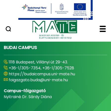
Ugrás a fő tartalomhoz
Minőségügy
Home - Magyar Agrár
MAGYAR AGRÁR- ÉS
ÉLETTUDOMÁNYI EGYETEM
BUDAI CAMPUS
1118 Budapest, Villányi út 29-43.
+36-1/305-7354, +36-1/305-7528
https://budaicampus.uni-mate.hu
foigazgato.buda@uni-mate.hu
Campus-főigazgató
Nyitrainé Dr. Sárdy Diána