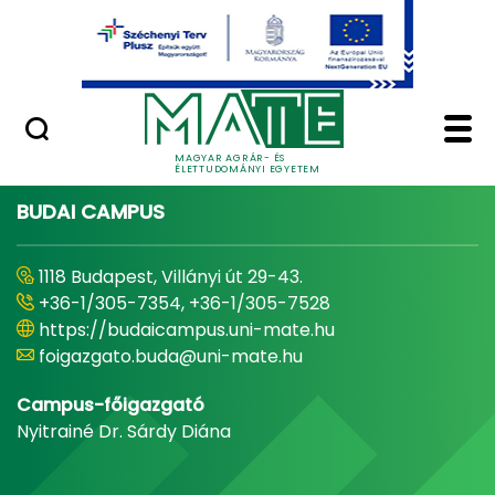
Ugrás a fő tartalomhoz
Minőségügy
Home - Magyar Agrár
MAGYAR AGRÁR- ÉS
ÉLETTUDOMÁNYI EGYETEM
BUDAI CAMPUS
1118 Budapest, Villányi út 29-43.
+36-1/305-7354, +36-1/305-7528
https://budaicampus.uni-mate.hu
foigazgato.buda@uni-mate.hu
Campus-főigazgató
Nyitrainé Dr. Sárdy Diána