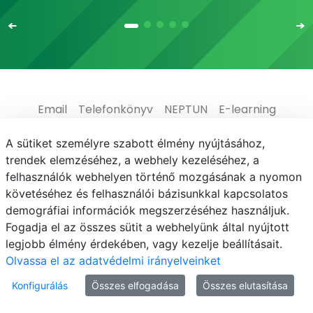
Email
Telefonkönyv
NEPTUN
E-learning
Médiaközpont
Informatikai Igazgatóság
A sütiket személyre szabott élmény nyújtásához,
trendek elemzéséhez, a webhely kezeléséhez, a
Adatvédelem
felhasználók webhelyen történő mozgásának a nyomon
követéséhez és felhasználói bázisunkkal kapcsolatos
demográfiai információk megszerzéséhez használjuk.
Fogadja el az összes sütit a webhelyünk által nyújtott
legjobb élmény érdekében, vagy kezelje beállításait.
© MATE 2021
Olvassa el az adatvédelmi irányelveinket
Konfigurálás
Összes elfogadása
Összes elutasítása