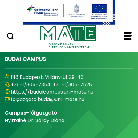
Ugrás a fő tartalomhoz
Minőségügy
Home - Magyar Agrár
MAGYAR AGRÁR- ÉS
ÉLETTUDOMÁNYI EGYETEM
BUDAI CAMPUS
1118 Budapest, Villányi út 29-43.
+36-1/305-7354, +36-1/305-7528
https://budaicampus.uni-mate.hu
foigazgato.buda@uni-mate.hu
Campus-főigazgató
Nyitrainé Dr. Sárdy Diána