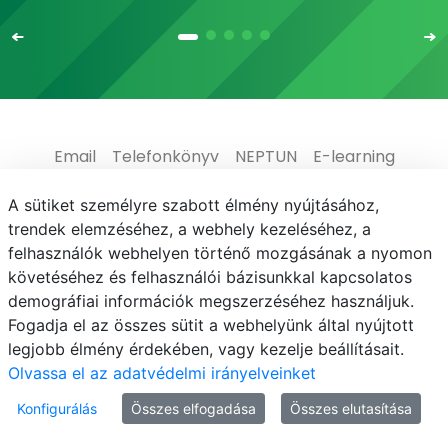
Email
Telefonkönyv
NEPTUN
E-learning
Médiaközpont
Informatikai Igazgatóság
A sütiket személyre szabott élmény nyújtásához,
trendek elemzéséhez, a webhely kezeléséhez, a
Adatvédelem
felhasználók webhelyen történő mozgásának a nyomon
követéséhez és felhasználói bázisunkkal kapcsolatos
demográfiai információk megszerzéséhez használjuk.
Fogadja el az összes sütit a webhelyünk által nyújtott
legjobb élmény érdekében, vagy kezelje beállításait.
© MATE 2021
Olvassa el az adatvédelmi irányelveinket
Konfigurálás
Összes elfogadása
Összes elutasítása