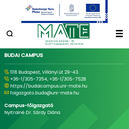
Ugrás a fő tartalomhoz
Minőségügy
Home - Magyar Agrár
MAGYAR AGRÁR- ÉS
ÉLETTUDOMÁNYI EGYETEM
BUDAI CAMPUS
1118 Budapest, Villányi út 29-43.
+36-1/305-7354, +36-1/305-7528
https://budaicampus.uni-mate.hu
foigazgato.buda@uni-mate.hu
Campus-főigazgató
Nyitrainé Dr. Sárdy Diána