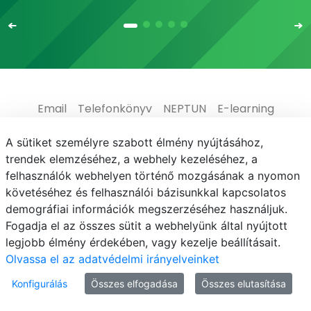
Email
Telefonkönyv
NEPTUN
E-learning
Médiaközpont
Informatikai Igazgatóság
A sütiket személyre szabott élmény nyújtásához,
trendek elemzéséhez, a webhely kezeléséhez, a
Adatvédelem
felhasználók webhelyen történő mozgásának a nyomon
követéséhez és felhasználói bázisunkkal kapcsolatos
demográfiai információk megszerzéséhez használjuk.
Fogadja el az összes sütit a webhelyünk által nyújtott
legjobb élmény érdekében, vagy kezelje beállításait.
© MATE 2021
Olvassa el az adatvédelmi irányelveinket
Konfigurálás
Összes elfogadása
Összes elutasítása