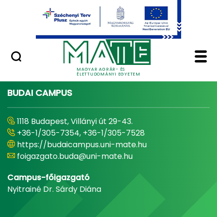
Ugrás a fő tartalomhoz
Minőségügy
Home - Magyar Agrár
MAGYAR AGRÁR- ÉS
ÉLETTUDOMÁNYI EGYETEM
BUDAI CAMPUS
1118 Budapest, Villányi út 29-43.
+36-1/305-7354, +36-1/305-7528
https://budaicampus.uni-mate.hu
foigazgato.buda@uni-mate.hu
Campus-főigazgató
Nyitrainé Dr. Sárdy Diána