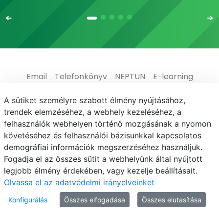
Email
Telefonkönyv
NEPTUN
E-learning
Médiaközpont
Informatikai Igazgatóság
A sütiket személyre szabott élmény nyújtásához,
trendek elemzéséhez, a webhely kezeléséhez, a
Adatvédelem
felhasználók webhelyen történő mozgásának a nyomon
követéséhez és felhasználói bázisunkkal kapcsolatos
demográfiai információk megszerzéséhez használjuk.
Fogadja el az összes sütit a webhelyünk által nyújtott
legjobb élmény érdekében, vagy kezelje beállításait.
© MATE 2021
Olvassa el az adatvédelmi irányelveinket
Konfigurálás
Összes elfogadása
Összes elutasítása