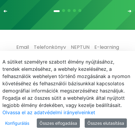
Email
Telefonkönyv
NEPTUN
E-learning
Médiaközpont
Informatikai Igazgatóság
A sütiket személyre szabott élmény nyújtásához,
trendek elemzéséhez, a webhely kezeléséhez, a
Adatvédelem
felhasználók webhelyen történő mozgásának a nyomon
követéséhez és felhasználói bázisunkkal kapcsolatos
demográfiai információk megszerzéséhez használjuk.
Fogadja el az összes sütit a webhelyünk által nyújtott
legjobb élmény érdekében, vagy kezelje beállításait.
© MATE 2021
Olvassa el az adatvédelmi irányelveinket
Konfigurálás
Összes elfogadása
Összes elutasítása