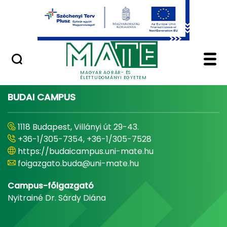
Ugrás a fő tartalomhoz
Minőségügy
Home - Magyar Agrár
MAGYAR AGRÁR- ÉS
ÉLETTUDOMÁNYI EGYETEM
BUDAI CAMPUS
1118 Budapest, Villányi út 29-43.
+36-1/305-7354, +36-1/305-7528
https://budaicampus.uni-mate.hu
foigazgato.buda@uni-mate.hu
Campus-főigazgató
Nyitrainé Dr. Sárdy Diána