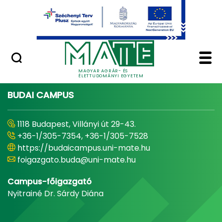
Ugrás a fő tartalomhoz
Minőségügy
Home - Magyar Agrár
MAGYAR AGRÁR- ÉS
ÉLETTUDOMÁNYI EGYETEM
BUDAI CAMPUS
1118 Budapest, Villányi út 29-43.
+36-1/305-7354, +36-1/305-7528
https://budaicampus.uni-mate.hu
foigazgato.buda@uni-mate.hu
Campus-főigazgató
Nyitrainé Dr. Sárdy Diána