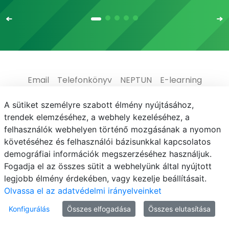
Email
Telefonkönyv
NEPTUN
E-learning
Médiaközpont
Informatikai Igazgatóság
A sütiket személyre szabott élmény nyújtásához,
trendek elemzéséhez, a webhely kezeléséhez, a
Adatvédelem
felhasználók webhelyen történő mozgásának a nyomon
követéséhez és felhasználói bázisunkkal kapcsolatos
demográfiai információk megszerzéséhez használjuk.
Fogadja el az összes sütit a webhelyünk által nyújtott
legjobb élmény érdekében, vagy kezelje beállításait.
© MATE 2021
Olvassa el az adatvédelmi irányelveinket
Konfigurálás
Összes elfogadása
Összes elutasítása