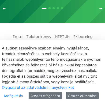
Email
Telefonkönyv
NEPTUN
E-learning
Médiaközpont
Informatikai Igazgatóság
A sütiket személyre szabott élmény nyújtásához,
trendek elemzéséhez, a webhely kezeléséhez, a
Adatvédelem
felhasználók webhelyen történő mozgásának a nyomon
követéséhez és felhasználói bázisunkkal kapcsolatos
demográfiai információk megszerzéséhez használjuk.
Fogadja el az összes sütit a webhelyünk által nyújtott
legjobb élmény érdekében, vagy kezelje beállításait.
© MATE 2021
Olvassa el az adatvédelmi irányelveinket
Konfigurálás
Összes elfogadása
Összes elutasítása