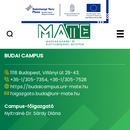
Ugrás a fő tartalomhoz
Minőségügy
Home - Magyar Agrár
MAGYAR AGRÁR- ÉS
ÉLETTUDOMÁNYI EGYETEM
BUDAI CAMPUS
1118 Budapest, Villányi út 29-43.
+36-1/305-7354, +36-1/305-7528
https://budaicampus.uni-mate.hu
foigazgato.buda@uni-mate.hu
Campus-főigazgató
Nyitrainé Dr. Sárdy Diána