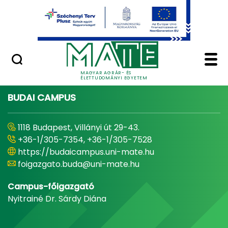
Ugrás a fő tartalomhoz
Minőségügy
Home - Magyar Agrár
MAGYAR AGRÁR- ÉS
ÉLETTUDOMÁNYI EGYETEM
BUDAI CAMPUS
1118 Budapest, Villányi út 29-43.
+36-1/305-7354, +36-1/305-7528
https://budaicampus.uni-mate.hu
foigazgato.buda@uni-mate.hu
Campus-főigazgató
Nyitrainé Dr. Sárdy Diána