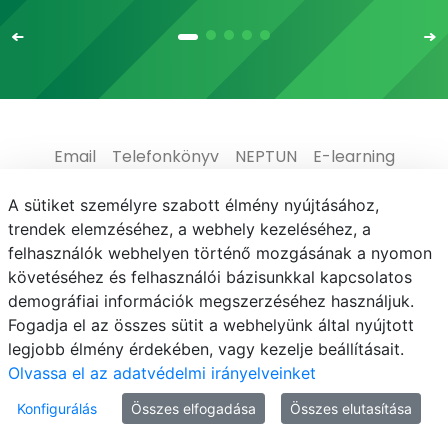
Email
Telefonkönyv
NEPTUN
E-learning
Médiaközpont
Informatikai Igazgatóság
A sütiket személyre szabott élmény nyújtásához,
trendek elemzéséhez, a webhely kezeléséhez, a
Adatvédelem
felhasználók webhelyen történő mozgásának a nyomon
követéséhez és felhasználói bázisunkkal kapcsolatos
demográfiai információk megszerzéséhez használjuk.
Fogadja el az összes sütit a webhelyünk által nyújtott
legjobb élmény érdekében, vagy kezelje beállításait.
© MATE 2021
Olvassa el az adatvédelmi irányelveinket
Konfigurálás
Összes elfogadása
Összes elutasítása