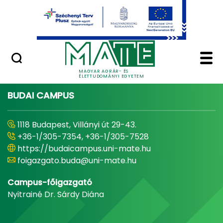
Ugrás a fő tartalomhoz
Minőségügy
Home - Magyar Agrár
MAGYAR AGRÁR- ÉS
ÉLETTUDOMÁNYI EGYETEM
BUDAI CAMPUS
1118 Budapest, Villányi út 29-43.
+36-1/305-7354, +36-1/305-7528
https://budaicampus.uni-mate.hu
foigazgato.buda@uni-mate.hu
Campus-főigazgató
Nyitrainé Dr. Sárdy Diána