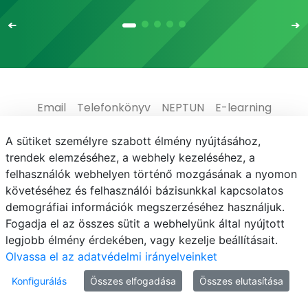
Email
Telefonkönyv
NEPTUN
E-learning
Médiaközpont
Informatikai Igazgatóság
A sütiket személyre szabott élmény nyújtásához,
trendek elemzéséhez, a webhely kezeléséhez, a
Adatvédelem
felhasználók webhelyen történő mozgásának a nyomon
követéséhez és felhasználói bázisunkkal kapcsolatos
demográfiai információk megszerzéséhez használjuk.
Fogadja el az összes sütit a webhelyünk által nyújtott
legjobb élmény érdekében, vagy kezelje beállításait.
© MATE 2021
Olvassa el az adatvédelmi irányelveinket
Konfigurálás
Összes elfogadása
Összes elutasítása