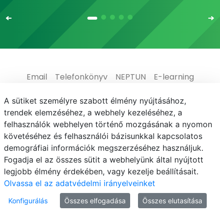
Email
Telefonkönyv
NEPTUN
E-learning
Médiaközpont
Informatikai Igazgatóság
A sütiket személyre szabott élmény nyújtásához,
trendek elemzéséhez, a webhely kezeléséhez, a
Adatvédelem
felhasználók webhelyen történő mozgásának a nyomon
követéséhez és felhasználói bázisunkkal kapcsolatos
demográfiai információk megszerzéséhez használjuk.
Fogadja el az összes sütit a webhelyünk által nyújtott
legjobb élmény érdekében, vagy kezelje beállításait.
© MATE 2021
Olvassa el az adatvédelmi irányelveinket
Konfigurálás
Összes elfogadása
Összes elutasítása