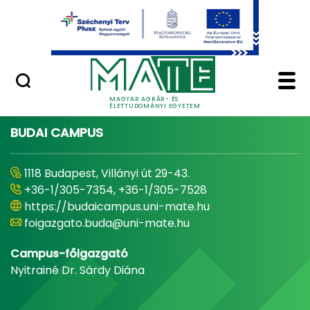
Ugrás a fő tartalomhoz
Minőségügy
Home - Magyar Agrár
MAGYAR AGRÁR- ÉS
ÉLETTUDOMÁNYI EGYETEM
BUDAI CAMPUS
1118 Budapest, Villányi út 29-43.
+36-1/305-7354, +36-1/305-7528
https://budaicampus.uni-mate.hu
foigazgato.buda@uni-mate.hu
Campus-főigazgató
Nyitrainé Dr. Sárdy Diána