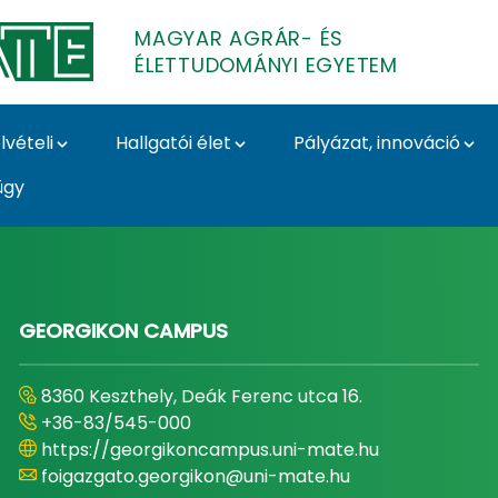
MAGYAR AGRÁR- ÉS
ÉLETTUDOMÁNYI EGYETEM
lvételi
Hallgatói élet
Pályázat, innováció
ügy
- és Élettudományi E
GEORGIKON CAMPUS
8360 Keszthely, Deák Ferenc utca 16.
+36-83/545-000
https://georgikoncampus.uni-mate.hu
foigazgato.georgikon@uni-mate.hu