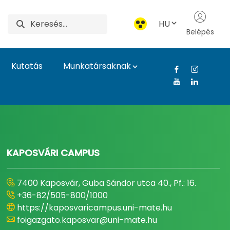
HU
Belépés
Kutatás
Munkatársaknak
gyetem
KAPOSVÁRI CAMPUS
7400 Kaposvár, Guba Sándor utca 40., Pf.: 16.
+36-82/505-800/1000
https://kaposvaricampus.uni-mate.hu
foigazgato.kaposvar@uni-mate.hu