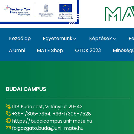
Ugrás a fő tartalomhoz
Kezdőlap
Egyetemünk
Képzések
Fe
Alumni
MATE Shop
OTDK 2023
Minőség
Home - Magyar Agrár
BUDAI CAMPUS
1118 Budapest, Villányi út 29-43.
+36-1/305-7354, +36-1/305-7528
https://budaicampus.uni-mate.hu
foigazgato.buda@uni-mate.hu