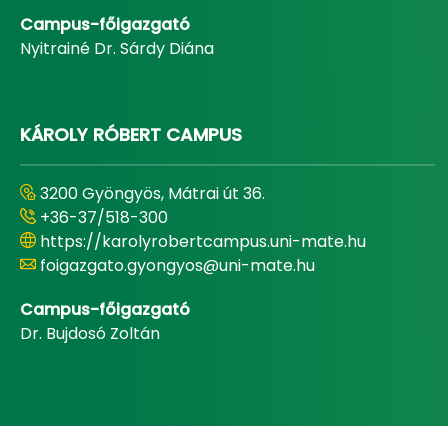
Campus-főigazgató
Nyitrainé Dr. Sárdy Diána
KÁROLY RÓBERT CAMPUS
3200 Gyöngyös, Mátrai út 36.
+36-37/518-300
https://karolyrobertcampus.uni-mate.hu
foigazgato.gyongyos@uni-mate.hu
Campus-főigazgató
Dr. Bujdosó Zoltán