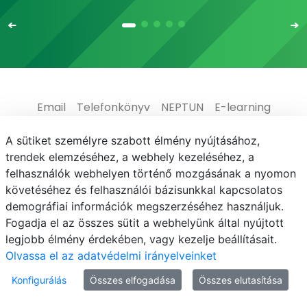
Email
Telefonkönyv
NEPTUN
E-learning
Médiaközpont
Informatikai Igazgatóság
A sütiket személyre szabott élmény nyújtásához,
trendek elemzéséhez, a webhely kezeléséhez, a
Adatvédelem
felhasználók webhelyen történő mozgásának a nyomon
követéséhez és felhasználói bázisunkkal kapcsolatos
demográfiai információk megszerzéséhez használjuk.
Fogadja el az összes sütit a webhelyünk által nyújtott
legjobb élmény érdekében, vagy kezelje beállításait.
© MATE 2021
Olvassa el az adatvédelmi irányelveinket
Konfigurálás
Összes elfogadása
Összes elutasítása