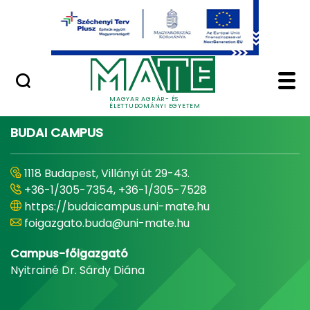
Ugrás a fő tartalomhoz
Minőségügy
Home - Magyar Agrár
MAGYAR AGRÁR- ÉS
ÉLETTUDOMÁNYI EGYETEM
BUDAI CAMPUS
1118 Budapest, Villányi út 29-43.
+36-1/305-7354, +36-1/305-7528
https://budaicampus.uni-mate.hu
foigazgato.buda@uni-mate.hu
Campus-főigazgató
Nyitrainé Dr. Sárdy Diána