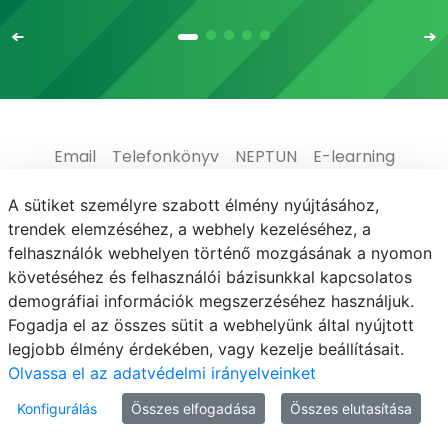
Email
Telefonkönyv
NEPTUN
E-learning
Médiaközpont
Informatikai Igazgatóság
A sütiket személyre szabott élmény nyújtásához,
trendek elemzéséhez, a webhely kezeléséhez, a
Adatvédelem
felhasználók webhelyen történő mozgásának a nyomon
követéséhez és felhasználói bázisunkkal kapcsolatos
demográfiai információk megszerzéséhez használjuk.
Fogadja el az összes sütit a webhelyünk által nyújtott
legjobb élmény érdekében, vagy kezelje beállításait.
© MATE 2021
Olvassa el az adatvédelmi irányelveinket
Konfigurálás
Összes elfogadása
Összes elutasítása