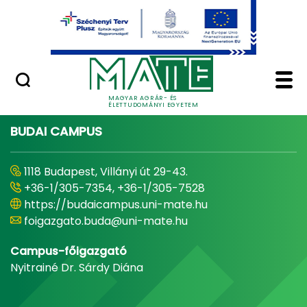
Ugrás a fő tartalomhoz
Minőségügy
Home - Magyar Agrár
MAGYAR AGRÁR- ÉS
ÉLETTUDOMÁNYI EGYETEM
BUDAI CAMPUS
1118 Budapest, Villányi út 29-43.
+36-1/305-7354, +36-1/305-7528
https://budaicampus.uni-mate.hu
foigazgato.buda@uni-mate.hu
Campus-főigazgató
Nyitrainé Dr. Sárdy Diána