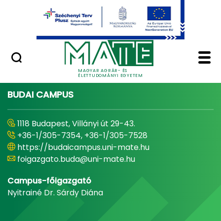
Ugrás a fő tartalomhoz
Minőségügy
Home - Magyar Agrár
MAGYAR AGRÁR- ÉS
ÉLETTUDOMÁNYI EGYETEM
BUDAI CAMPUS
1118 Budapest, Villányi út 29-43.
+36-1/305-7354, +36-1/305-7528
https://budaicampus.uni-mate.hu
foigazgato.buda@uni-mate.hu
Campus-főigazgató
Nyitrainé Dr. Sárdy Diána