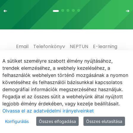
Email
Telefonkönyv
NEPTUN
E-learning
Médiaközpont
Informatikai Igazgatóság
A sütiket személyre szabott élmény nyújtásához,
trendek elemzéséhez, a webhely kezeléséhez, a
Adatvédelem
felhasználók webhelyen történő mozgásának a nyomon
követéséhez és felhasználói bázisunkkal kapcsolatos
demográfiai információk megszerzéséhez használjuk.
Fogadja el az összes sütit a webhelyünk által nyújtott
legjobb élmény érdekében, vagy kezelje beállításait.
© MATE 2021
Olvassa el az adatvédelmi irányelveinket
Konfigurálás
Összes elfogadása
Összes elutasítása