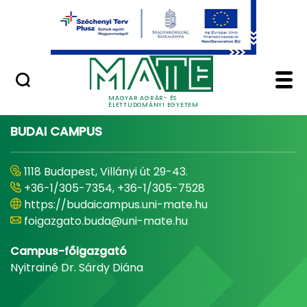
Ugrás a fő tartalomhoz
Minőségügy
Home - Magyar Agrár
MAGYAR AGRÁR- ÉS
ÉLETTUDOMÁNYI EGYETEM
BUDAI CAMPUS
1118 Budapest, Villányi út 29-43.
+36-1/305-7354, +36-1/305-7528
https://budaicampus.uni-mate.hu
foigazgato.buda@uni-mate.hu
Campus-főigazgató
Nyitrainé Dr. Sárdy Diána