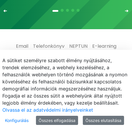
Email
Telefonkönyv
NEPTUN
E-learning
Médiaközpont
Informatikai Igazgatóság
A sütiket személyre szabott élmény nyújtásához,
trendek elemzéséhez, a webhely kezeléséhez, a
Adatvédelem
felhasználók webhelyen történő mozgásának a nyomon
követéséhez és felhasználói bázisunkkal kapcsolatos
demográfiai információk megszerzéséhez használjuk.
Fogadja el az összes sütit a webhelyünk által nyújtott
legjobb élmény érdekében, vagy kezelje beállításait.
© MATE 2021
Olvassa el az adatvédelmi irányelveinket
Konfigurálás
Összes elfogadása
Összes elutasítása