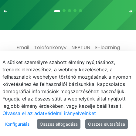
Email
Telefonkönyv
NEPTUN
E-learning
Médiaközpont
Informatikai Igazgatóság
A sütiket személyre szabott élmény nyújtásához,
trendek elemzéséhez, a webhely kezeléséhez, a
Adatvédelem
felhasználók webhelyen történő mozgásának a nyomon
követéséhez és felhasználói bázisunkkal kapcsolatos
demográfiai információk megszerzéséhez használjuk.
Fogadja el az összes sütit a webhelyünk által nyújtott
legjobb élmény érdekében, vagy kezelje beállításait.
© MATE 2021
Olvassa el az adatvédelmi irányelveinket
Konfigurálás
Összes elfogadása
Összes elutasítása