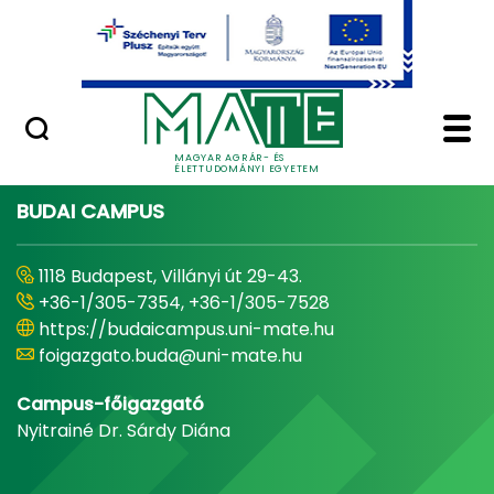
Ugrás a fő tartalomhoz
Minőségügy
Home - Magyar Agrár
MAGYAR AGRÁR- ÉS
ÉLETTUDOMÁNYI EGYETEM
BUDAI CAMPUS
1118 Budapest, Villányi út 29-43.
+36-1/305-7354, +36-1/305-7528
https://budaicampus.uni-mate.hu
foigazgato.buda@uni-mate.hu
Campus-főigazgató
Nyitrainé Dr. Sárdy Diána