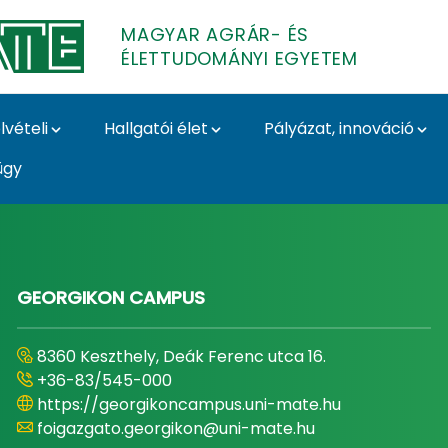
MAGYAR AGRÁR- ÉS
ÉLETTUDOMÁNYI EGYETEM
lvételi
Hallgatói élet
Pályázat, innováció
ügy
- és Élettudományi E
GEORGIKON CAMPUS
8360 Keszthely, Deák Ferenc utca 16.
+36-83/545-000
https://georgikoncampus.uni-mate.hu
foigazgato.georgikon@uni-mate.hu