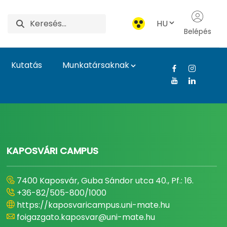
HU
Belépés
Kutatás
Munkatársaknak
gyetem
KAPOSVÁRI CAMPUS
7400 Kaposvár, Guba Sándor utca 40., Pf.: 16.
+36-82/505-800/1000
https://kaposvaricampus.uni-mate.hu
foigazgato.kaposvar@uni-mate.hu