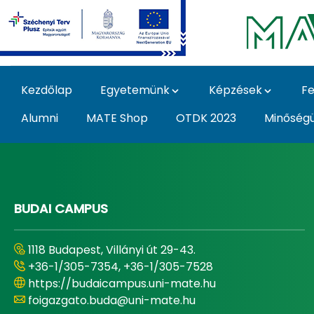
Ugrás a fő tartalomhoz
Kezdőlap
Egyetemünk
Képzések
Fe
Alumni
MATE Shop
OTDK 2023
Minőség
Home - Magyar Agrár
BUDAI CAMPUS
1118 Budapest, Villányi út 29-43.
+36-1/305-7354, +36-1/305-7528
https://budaicampus.uni-mate.hu
foigazgato.buda@uni-mate.hu