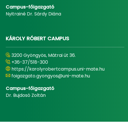
Campus-főigazgató
Nyitrainé Dr. Sárdy Diána
KÁROLY RÓBERT CAMPUS
3200 Gyöngyös, Mátrai út 36.
+36-37/518-300
https://karolyrobertcampus.uni-mate.hu
foigazgato.gyongyos@uni-mate.hu
Campus-főigazgató
Dr. Bujdosó Zoltán