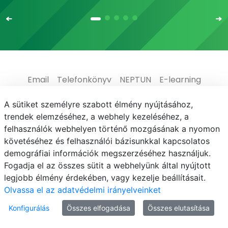
Email
Telefonkönyv
NEPTUN
E-learning
Médiaközpont
Informatikai Igazgatóság
A sütiket személyre szabott élmény nyújtásához,
trendek elemzéséhez, a webhely kezeléséhez, a
Adatvédelem
felhasználók webhelyen történő mozgásának a nyomon
követéséhez és felhasználói bázisunkkal kapcsolatos
demográfiai információk megszerzéséhez használjuk.
Fogadja el az összes sütit a webhelyünk által nyújtott
legjobb élmény érdekében, vagy kezelje beállításait.
© MATE 2021
Olvassa el az adatvédelmi irányelveinket
Konfigurálás
Összes elfogadása
Összes elutasítása