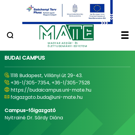
Ugrás a fő tartalomhoz
Minőségügy
Home - Magyar Agrár
MAGYAR AGRÁR- ÉS
ÉLETTUDOMÁNYI EGYETEM
BUDAI CAMPUS
1118 Budapest, Villányi út 29-43.
+36-1/305-7354, +36-1/305-7528
https://budaicampus.uni-mate.hu
foigazgato.buda@uni-mate.hu
Campus-főigazgató
Nyitrainé Dr. Sárdy Diána